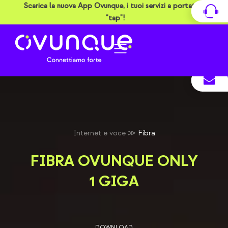
Vai
Scarica la nuova App Ovunque, i tuoi servizi a portata di
al
"tap"!
contenuto
Internet e voce
≫
Fibra
FIBRA OVUNQUE ONLY
1 GIGA
DOWNLOAD