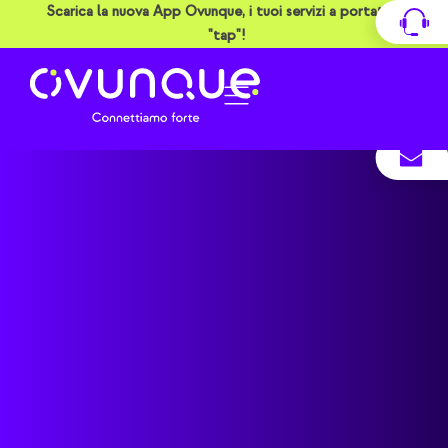
Vai
Scarica la nuova App Ovunque, i tuoi servizi a portata di
al
"tap"!
contenuto