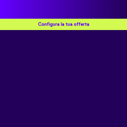
Configura la tua offerta
Verifica la copertura
della rete in fibra Ovunque
Inserisci qui il tuo indirizzo e scopri
l'offerta più adatta a te!