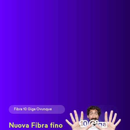
Fibra 10 Giga Ovunque
N
Nuova Fibra fino
È 