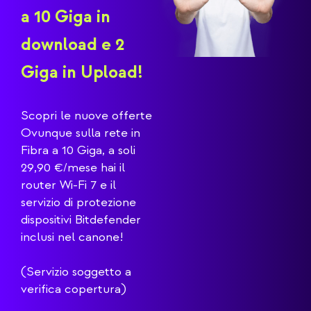
a 10 Giga in
Ov
download
e 2
Sca
Giga in Upload!
e ti
con
por
Scopri le nuove offerte
Ovunque sulla rete in
Fibra a 10 Giga, a soli
29,90 €/mese hai il
router Wi-Fi 7 e il
servizio di protezione
dispositivi Bitdefender
inclusi nel canone!
(Servizio soggetto a
verifica copertura)