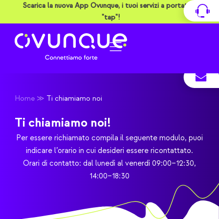
Vai
Scarica la nuova App Ovunque, i tuoi servizi a portata di
al
"tap"!
contenuto
Home
≫
Ti chiamiamo noi
Ti chiamiamo noi!
Per essere richiamato compila il seguente modulo, puoi
indicare l’orario in cui desideri essere ricontattato.
Orari di contatto: dal lunedì al venerdì 09:00–12:30,
14:00–18:30