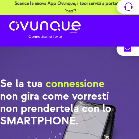
Vai
Scarica la nuova App Ovunque, i tuoi servizi a portata di
al
"tap"!
contenuto
Se la tua
connessione
non gira come vorresti
non prendertela con lo
SMARTPHONE.