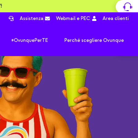
!
Assistenza
Webmail e PEC
Area clienti
… sono Ovunque!
pri Tutte le offerte
Apri #OvunquePerTE
#OvunquePerTE
Perché scegliere Ovunque