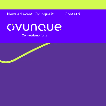
Vai
al
News ed eventi Ovunque.it
Contatti
contenuto
Montecchio Maritti