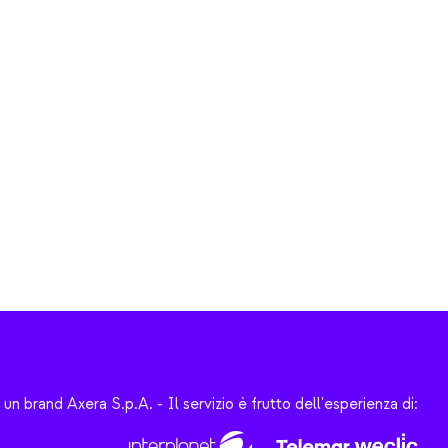
un brand Axera S.p.A.
-
Il servizio è frutto dell'esperienza di: