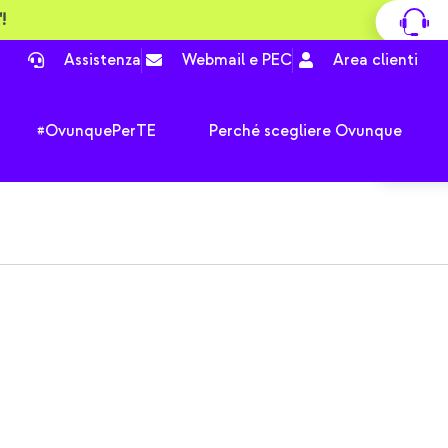
!
Assistenza
Webmail e PEC
Area clienti
pri Tutte le offerte
Apri #OvunquePerTE
#OvunquePerTE
Perché scegliere Ovunque