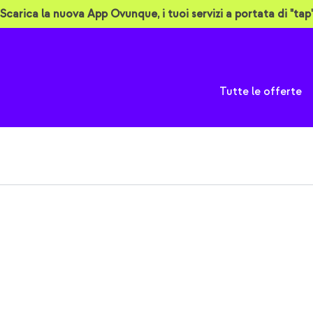
Scarica la nuova App Ovunque, i tuoi servizi a portata di "tap"
A
Tutte le offerte