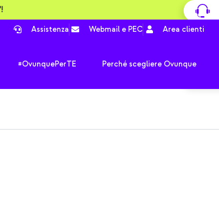
!
Assistenza
Webmail e PEC
Area clienti
pri Tutte le offerte
Apri #OvunquePerTE
#OvunquePerTE
Perché scegliere Ovunque