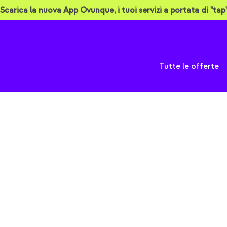
Scarica la nuova App Ovunque, i tuoi servizi a portata di "tap"
A
Tutte le offerte