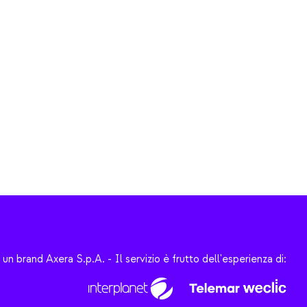
un brand Axera S.p.A.
-
Il servizio è frutto dell'esperienza di: