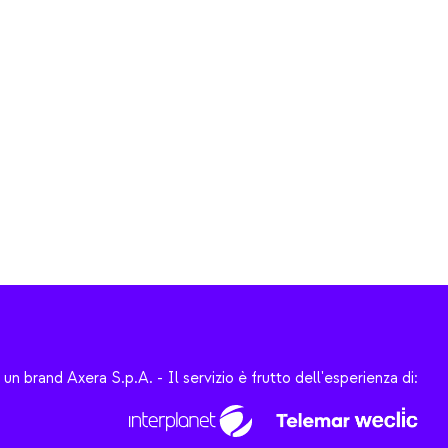
un brand Axera S.p.A.
-
Il servizio è frutto dell'esperienza di: