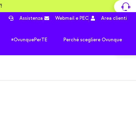
!
Assistenza
Webmail e PEC
Area clienti
pri Tutte le offerte
Apri #OvunquePerTE
#OvunquePerTE
Perché scegliere Ovunque