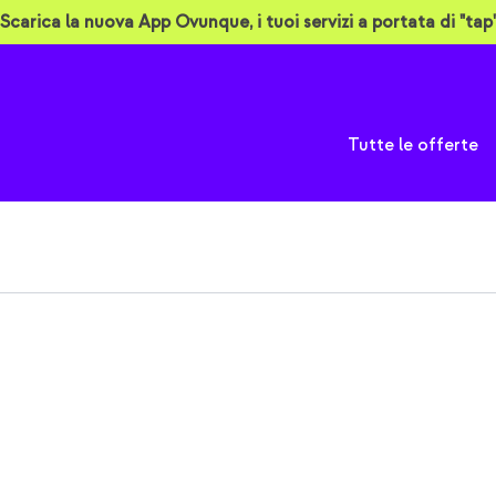
Scarica la nuova App Ovunque, i tuoi servizi a portata di "tap"
A
Tutte le offerte