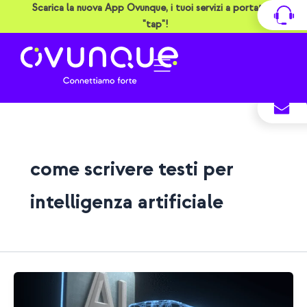
Vai
Scarica la nuova App Ovunque, i tuoi servizi a portata di
al
"tap"!
contenuto
come scrivere testi per
intelligenza artificiale